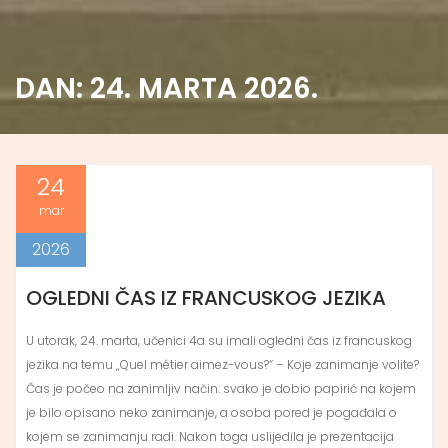
DAN:
24. MARTA 2026.
24
mar
2026
OGLEDNI ČAS IZ FRANCUSKOG JEZIKA
U utorak, 24. marta, učenici 4a su imali ogledni čas iz francuskog
jezika na temu „Quel métier aimez-vous?“ – Koje zanimanje volite?
Čas je počeo na zanimljiv način: svako je dobio papirić na kojem
je bilo opisano neko zanimanje, a osoba pored je pogađala o
kojem se zanimanju radi. Nakon toga uslijedila je prezentacija