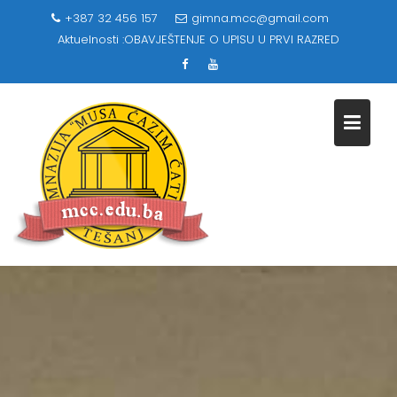
Skip
+387 32 456 157
gimna.mcc@gmail.com
to
Aktuelnosti :
OBAVJEŠTENJE O UPISU U PRVI RAZRED
content