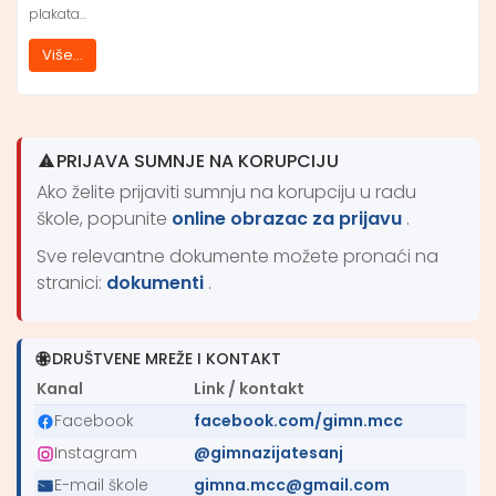
plakata…
Više...
PRIJAVA SUMNJE NA KORUPCIJU
Ako želite prijaviti sumnju na korupciju u radu
škole, popunite
online obrazac za prijavu
.
Sve relevantne dokumente možete pronaći na
stranici:
dokumenti
.
DRUŠTVENE MREŽE I KONTAKT
Kanal
Link / kontakt
Facebook
facebook.com/gimn.mcc
Instagram
@gimnazijatesanj
E-mail škole
gimna.mcc@gmail.com