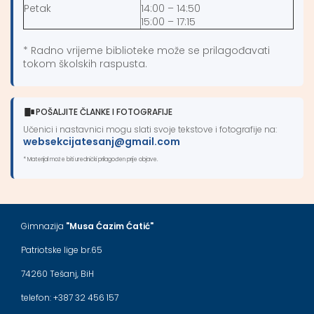
Petak
14:00 – 14:50
15:00 – 17:15
* Radno vrijeme biblioteke može se prilagođavati
tokom školskih raspusta.
POŠALJITE ČLANKE I FOTOGRAFIJE
Učenici i nastavnici mogu slati svoje tekstove i fotografije na:
websekcijatesanj@gmail.com
* Materijal može biti urednički prilagođen prije objave.
Gimnazija
"Musa Ćazim Ćatić"
Patriotske lige br.65
74260 Tešanj, BiH
telefon: +387 32 456 157