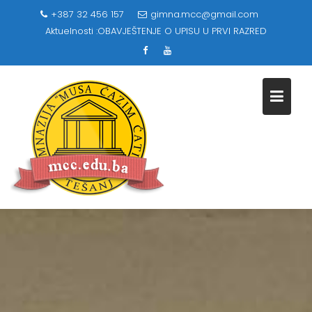
Skip
+387 32 456 157
gimna.mcc@gmail.com
to
Aktuelnosti :
OBAVJEŠTENJE O UPISU U PRVI RAZRED
content