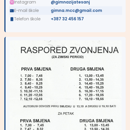
Instagram
@gimnazijatesanj
E-mail škole
gimna.mcc@gmail.com
Telefon škole
+387 32 456 157