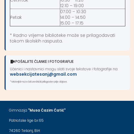
12:10 – 19:00
07:00 – 10:30
Petak
14:00 – 14:50
15:00 – 17:15
* Radno vrijeme biblioteke može se prilagođavati
tokom školskih raspusta.
POŠALJITE ČLANKE I FOTOGRAFIJE
Učenici i nastavnici mogu slati svoje tekstove i fotografije na:
websekcijatesanj@gmail.com
* Materijal može biti urednički prilagođen prije objave.
Gimnazija
"Musa Ćazim Ćatić"
Patriotske lige br.65
74260 Tešanj, BiH