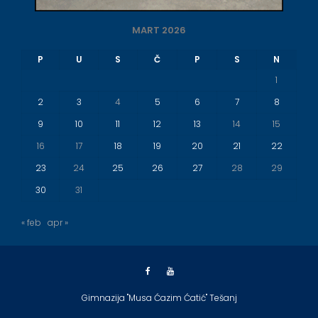
MART 2026
P
U
S
Č
P
S
N
1
2
3
4
5
6
7
8
9
10
11
12
13
14
15
16
17
18
19
20
21
22
23
24
25
26
27
28
29
30
31
« feb
apr »
Gimnazija "Musa Ćazim Ćatić" Tešanj