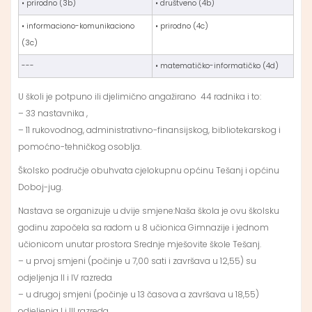
• prirodno (3b)
• društveno (4b)
• informaciono-komunikaciono
• prirodno (4c)
(3c)
---
• matematičko-informatičko (4d)
U školi je potpuno ili djelimično angažirano 44 radnika i to:
– 33 nastavnika ,
– 11 rukovodnog, administrativno-finansijskog, bibliotekarskog i
pomoćno-tehničkog osoblja.
Školsko područje obuhvata cjelokupnu općinu Tešanj i općinu
Doboj-jug.
Nastava se organizuje u dvije smjene:Naša škola je ovu školsku
godinu započela sa radom u 8 učionica Gimnazije i jednom
učionicom unutar prostora Srednje mješovite škole Tešanj.
– u prvoj smjeni (počinje u 7,00 sati i završava u 12,55) su
odjeljenja II i IV razreda
– u drugoj smjeni (počinje u 13 časova a završava u 18,55)
odjeljenja I i III razreda.