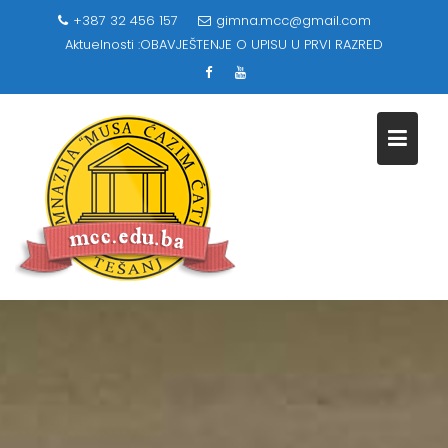
Skip
+387 32 456 157
gimna.mcc@gmail.com
to
Aktuelnosti :
OBAVJEŠTENJE O UPISU U PRVI RAZRED
content