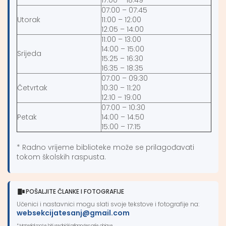
07:00 – 07:45
Utorak
11:00 – 12:00
12:05 – 14:00
11:00 – 13:00
14:00 – 15:00
Srijeda
15:25 – 16:30
16:35 – 18:35
07:00 – 09:30
Četvrtak
10:30 – 11:20
12:10 – 19:00
07:00 – 10:30
Petak
14:00 – 14:50
15:00 – 17:15
* Radno vrijeme biblioteke može se prilagođavati
tokom školskih raspusta.
POŠALJITE ČLANKE I FOTOGRAFIJE
Učenici i nastavnici mogu slati svoje tekstove i fotografije na:
websekcijatesanj@gmail.com
* Materijal može biti urednički prilagođen prije objave.