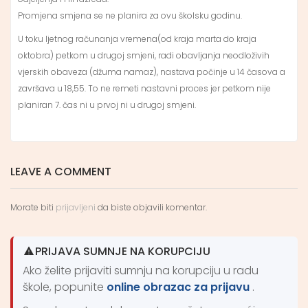
Promjena smjena se ne planira za ovu školsku godinu.
U toku ljetnog računanja vremena(od kraja marta do kraja
oktobra) petkom u drugoj smjeni, radi obavljanja neodloživih
vjerskih obaveza (džuma namaz), nastava počinje u 14 časova a
završava u 18,55. To ne remeti nastavni proces jer petkom nije
planiran 7. čas ni u prvoj ni u drugoj smjeni.
LEAVE A COMMENT
Morate biti
prijavljeni
da biste objavili komentar.
PRIJAVA SUMNJE NA KORUPCIJU
Ako želite prijaviti sumnju na korupciju u radu
škole, popunite
online obrazac za prijavu
.