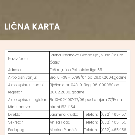
LIČNA KARTA
Javna ustanova Gimnazija „Musa Ćazim
Naziv škole:
Ćatić“
Adresa:
Tešanj,ulica Patriotske lige 65
Akt o osnivanju:
Broj:01.-38—15798/04 od 29.07.2004.godine
Akt o upisu u sudski
Rješenje br. 043-0-Reg-06-000080 od
registar:
20.02.2006. godine
Akt o upisu u registar
Br. 10-02-1017-77/06 pod brojem 77/IV na
Ministarstva:
strani 153. i 154.
Direktor:
Jasmina Kruško
Telefon:
(032) 465-157
Sekretar:
Anisa Hotić
Telefon:
(032) 465-155
Pedagog:
Medisa Plančić
Telefon:
(032) 465-156