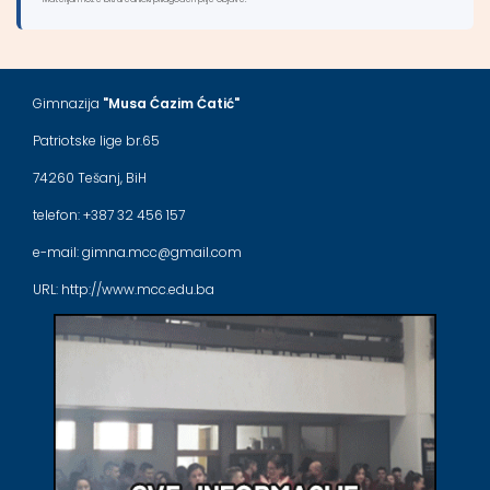
Gimnazija
"Musa Ćazim Ćatić"
Patriotske lige br.65
74260 Tešanj, BiH
telefon: +387 32 456 157
e-mail: gimna.mcc@gmail.com
URL: http://www.mcc.edu.ba