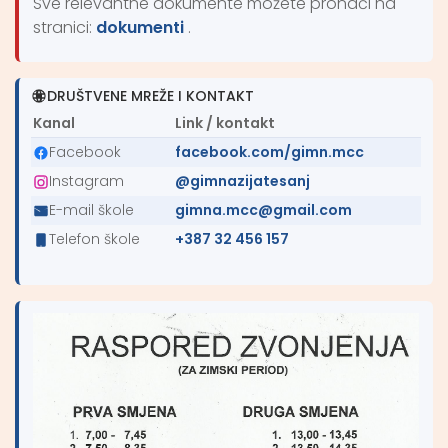
Sve relevantne dokumente možete pronaći na
stranici:
dokumenti
.
DRUŠTVENE MREŽE I KONTAKT
Kanal
Link / kontakt
Facebook
facebook.com/gimn.mcc
Instagram
@gimnazijatesanj
E-mail škole
gimna.mcc@gmail.com
Telefon škole
+387 32 456 157