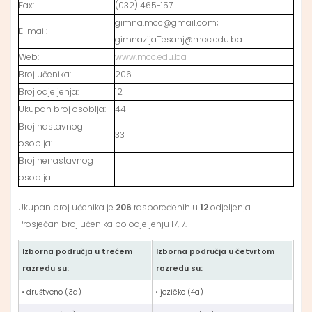
Fax:
(032) 465-157
gimna.mcc@gmail.com;
E-mail:
gimnazijaTesanj@mcc.edu.ba
Web:
www.mcc.edu.ba
Broj učenika:
206
Broj odjeljenja:
12
Ukupan broj osoblja:
44
Broj nastavnog
33
osoblja:
Broj nenastavnog
11
osoblja:
Ukupan broj učenika je
206
raspoređenih u
12
odjeljenja .
Prosječan broj učenika po odjeljenju 17,17.
Izborna područja u trećem
Izborna područja u četvrtom
razredu su:
razredu su:
• društveno (3a)
• jezičko (4a)