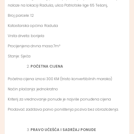
nalaze na lokaciji Raduša, ulica Patriotske lige 65 Tešanj,
Broj parcele: 12
Katastarska općina: Raduša
Vrsta drveta: borijela
Procijenjena drvna masa:7m³
Stanje: Sječa
POČETNA CIJENA
Početna cijena iznosi 300 KM (tristo konvertibilnih maraka)
Način plaćanja: jednokratno
Kriterij za vrednovanje ponude je najviše ponuđena cijena
Prodavač zadržava parvo poništenja poziva bez obrazloženja.
PRAVO UČEŠĆA I SADRŽAJ PONUDE