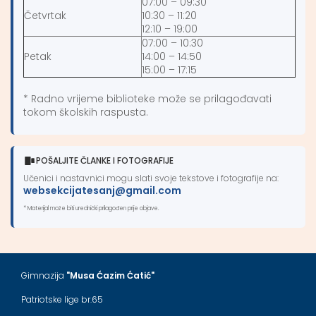
07:00 – 09:30
Četvrtak
10:30 – 11:20
12:10 – 19:00
07:00 – 10:30
Petak
14:00 – 14:50
15:00 – 17:15
* Radno vrijeme biblioteke može se prilagođavati
tokom školskih raspusta.
POŠALJITE ČLANKE I FOTOGRAFIJE
Učenici i nastavnici mogu slati svoje tekstove i fotografije na:
websekcijatesanj@gmail.com
* Materijal može biti urednički prilagođen prije objave.
Gimnazija
"Musa Ćazim Ćatić"
Patriotske lige br.65