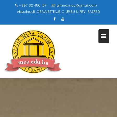
Skip
+387 32 456 157
gimna.mcc@gmail.com
to
Aktuelnosti :
OBAVJEŠTENJE O UPISU U PRVI RAZRED
content