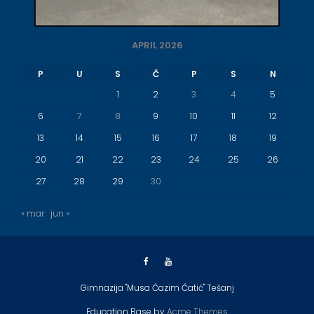
APRIL 2026
P
U
S
Č
P
S
N
1
2
3
4
5
6
7
8
9
10
11
12
13
14
15
16
17
18
19
20
21
22
23
24
25
26
27
28
29
30
« mar
jun »
Gimnazija "Musa Ćazim Ćatić" Tešanj
Education Base by
Acme Themes