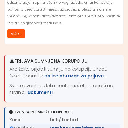
održano krajem aprila. Učenik prvog razreda, Amar Halilović, je
ponosno uzeo titulu 3. mjesta, uz pratnju profesora islamske
vjeronauke, Sabahudina Ćemana. Takmičenje je okupilo učesnike
iz različitih gradova i medžlisa s…
Više...
PRIJAVA SUMNJE NA KORUPCIJU
Ako želite prijaviti sumnju na korupciju u radu
škole, popunite
online obrazac za prijavu
.
Sve relevantne dokumente možete pronaći na
stranici:
dokumenti
.
DRUŠTVENE MREŽE I KONTAKT
Kanal
Link / kontakt