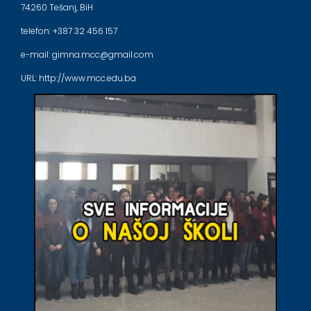
74260 Tešanj, BiH
telefon: +387 32 456 157
e-mail: gimna.mcc@gmail.com
URL: http://www.mcc.edu.ba