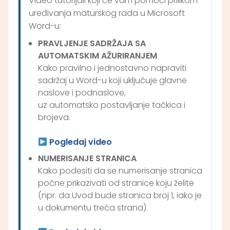
Video tutorijali koji će vam pomoći prilikom
uređivanja maturskog rada u Microsoft
Word-u:
PRAVLJENJE SADRŽAJA SA
AUTOMATSKIM AŽURIRANJEM
Kako pravilno i jednostavno napraviti
sadržaj u Word-u koji uključuje glavne
naslove i podnaslove,
uz automatsko postavljanje tačkica i
brojeva.
Pogledaj video
NUMERISANJE STRANICA
Kako podesiti da se numerisanje stranica
počne prikazivati od stranice koju želite
(npr. da Uvod bude stranica broj 1, iako je
u dokumentu treća strana).