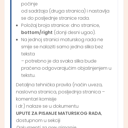
počinje
od sadržaja (druga stranica) i nastavlja
se do posljednje stranice rada.
Položaj broja stranice: dno stranice,
bottom/right
(donji desni ugao).
Na jednoj stranici maturskog rada ne
smije se nalaziti samo jedna slika bez
teksta
– potrebno je da svaka slika bude
praćena odgovarajućim objašnjenjem u
tekstu.
Detaljna tehnička pravila (način uveza,
naslovna stranica, posljednja stranica –
komentari komisije
i dr.) nalaze se u dokumentu
UPUTE ZA PISANJE MATURSKOG RADA
,
dostupnom u sekciji
Dokumenti za preuzimanje
.