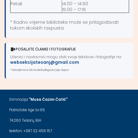
Petak
14:00 – 14:50
15:00 – 17:15
* Radno vrijeme biblioteke može se prilagođavati
tokom školskih raspusta.
POŠALJITE ČLANKE I FOTOGRAFIJE
Učenici i nastavnici mogu slati svoje tekstove i fotografije na:
websekcijatesanj@gmail.com
* Materijal može biti urednički prilagođen prije objave.
Gimnazija
"Musa Ćazim Ćatić"
Patriotske lige br.65
74260 Tešanj, BiH
telefon: +387 32 456 157