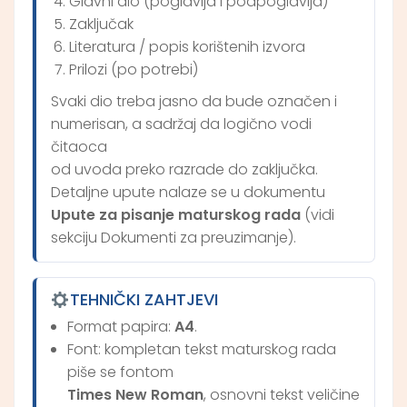
Glavni dio (poglavlja i podpoglavlja)
Zaključak
Literatura / popis korištenih izvora
Prilozi (po potrebi)
Svaki dio treba jasno da bude označen i
numerisan, a sadržaj da logično vodi
čitaoca
od uvoda preko razrade do zaključka.
Detaljne upute nalaze se u dokumentu
Upute za pisanje maturskog rada
(vidi
sekciju Dokumenti za preuzimanje).
TEHNIČKI ZAHTJEVI
Format papira:
A4
.
Font: kompletan tekst maturskog rada
piše se fontom
Times New Roman
, osnovni tekst veličine