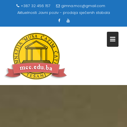
Skip
+387 32 456 157
gimna.mcc@gmail.com
to
Aktuelnosti :
Javni poziv - prodaja sječenih stabala
content