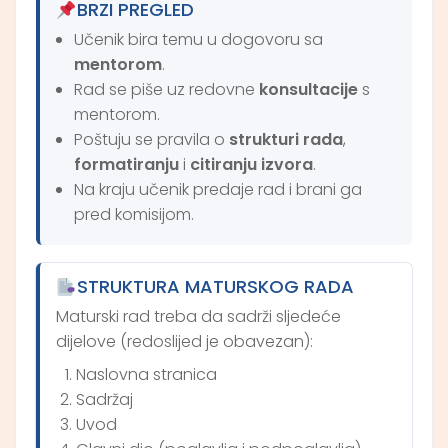
BRZI PREGLED
Učenik bira temu u dogovoru sa
mentorom
.
Rad se piše uz redovne
konsultacije
s
mentorom.
Poštuju se pravila o
strukturi rada
,
formatiranju
i
citiranju izvora
.
Na kraju učenik predaje rad i brani ga
pred komisijom.
STRUKTURA MATURSKOG RADA
Maturski rad treba da sadrži sljedeće
dijelove (redoslijed je obavezan):
Naslovna stranica
Sadržaj
Uvod