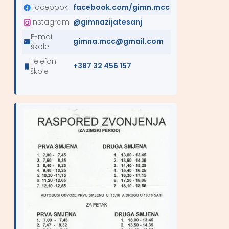
Facebook
facebook.com/gimn.mcc
Instagram
@gimnazijatesanj
E-mail
gimna.mcc@gmail.com
škole
Telefon
+387 32 456 157
škole