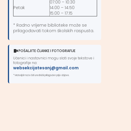
07:00 – 10:30
Petak
14:00 – 14:50
15:00 – 17:15
* Radno vrijeme biblioteke može se
prilagođavati tokom školskih raspusta.
POŠALJITE ČLANKE I FOTOGRAFIJE
Učenici i nastavnici mogu slati svoje tekstove i
fotografije na:
websekcijatesanj@gmail.com
* Materijal može biti urednički prilagođen prije objave.