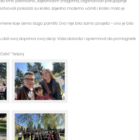
a da smo prethodno, zajedničkim snagama, organizovali prikupljanje
 učestvovali pokazali su koliko zajedno možemo učiniti i koliko malo je
spomene koje ćemo dugo pamtiti. Ovo nije bila samo posjeta – ovo je bila
su dali svoj doprinos ovoj akciji. Vaša dobrota i spremnost da pomognete
Ćatić” Tešanj