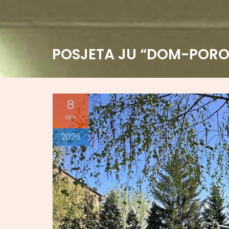
POSJETA JU “DOM-PORO
8
apr
2026