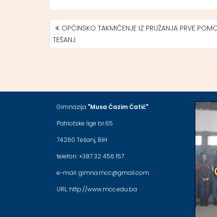
OPĆINSKO TAKMIČENJE IZ PRUŽANJA PRVE POMO
NAVIGACIJA
TEŠANJ
ČLANAKA
Gimnazija
"Musa Ćazim Ćatić"
Patriotske lige br.65
74260 Tešanj, BiH
telefon: +387 32 456 157
e-mail: gimna.mcc@gmail.com
URL: http://www.mcc.edu.ba