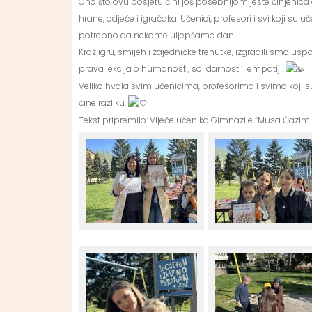
Ono što ovu posjetu čini još posebnijom jeste činjenic
hrane, odjeće i igračaka. Učenici, profesori i svi koji su
potrebno da nekome uljepšamo dan.
Kroz igru, smijeh i zajedničke trenutke, izgradili smo u
prava lekcija o humanosti, solidarnosti i empatiji.
Veliko hvala svim učenicima, profesorima i svima koji 
čine razliku.
Tekst pripremilo: Vijeće učenika Gimnazije “Musa Ćazim 