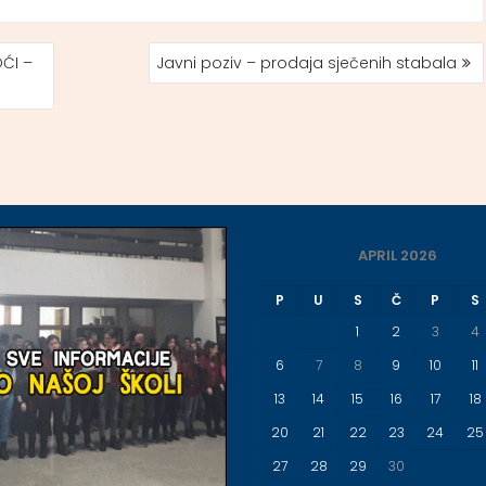
ĆI –
Javni poziv – prodaja sječenih stabala
APRIL 2026
P
U
S
Č
P
S
1
2
3
4
6
7
8
9
10
11
13
14
15
16
17
18
20
21
22
23
24
25
27
28
29
30