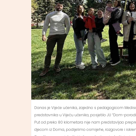
Danas je Vijeće učenika, zajedno s pedagogicom Medisom
predstavnika u Vijeću učenika, posjetilo JU “Dom-porodi
Put od preko 80 kilometara nije nam predstavljao prepre
djecom iz Doma, podijelimo osmijehe, razgovore i iskre