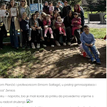
 Plančić i profesoricom Elmom Saltagić, u pratnji gimnazijalaca i
ca” Zenica.
ku – naprotiv, bio je mali korak za priliku da provedemo vrijeme s
nu radost druženja.