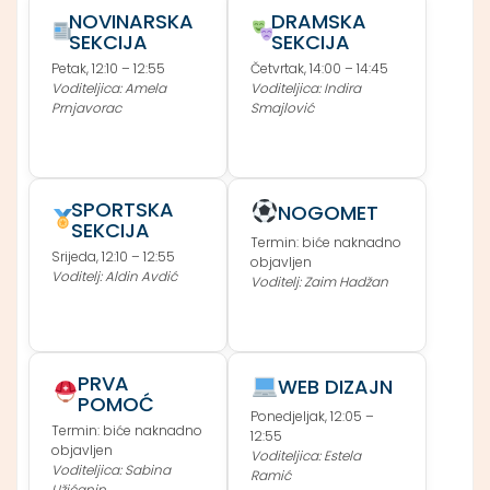
NOVINARSKA
DRAMSKA
SEKCIJA
SEKCIJA
Petak, 12:10 – 12:55
Četvrtak, 14:00 – 14:45
Voditeljica: Amela
Voditeljica: Indira
Prnjavorac
Smajlović
SPORTSKA
NOGOMET
SEKCIJA
Termin: biće naknadno
Srijeda, 12:10 – 12:55
objavljen
Voditelj: Aldin Avdić
Voditelj: Zaim Hadžan
PRVA
WEB DIZAJN
POMOĆ
Ponedjeljak, 12:05 –
Termin: biće naknadno
12:55
objavljen
Voditeljica: Estela
Voditeljica: Sabina
Ramić
Užićanin