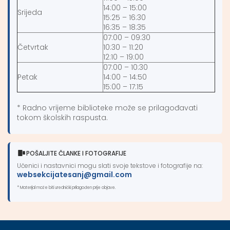
14:00 – 15:00
Srijeda
15:25 – 16:30
16:35 – 18:35
07:00 – 09:30
Četvrtak
10:30 – 11:20
12:10 – 19:00
07:00 – 10:30
Petak
14:00 – 14:50
15:00 – 17:15
* Radno vrijeme biblioteke može se prilagođavati
tokom školskih raspusta.
POŠALJITE ČLANKE I FOTOGRAFIJE
Učenici i nastavnici mogu slati svoje tekstove i fotografije na:
websekcijatesanj@gmail.com
* Materijal može biti urednički prilagođen prije objave.