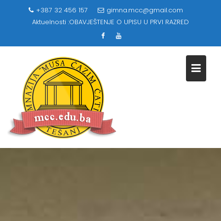
Skip
+387 32 456 157
gimna.mcc@gmail.com
to
Aktuelnosti :
OBAVJEŠTENJE O UPISU U PRVI RAZRED
content