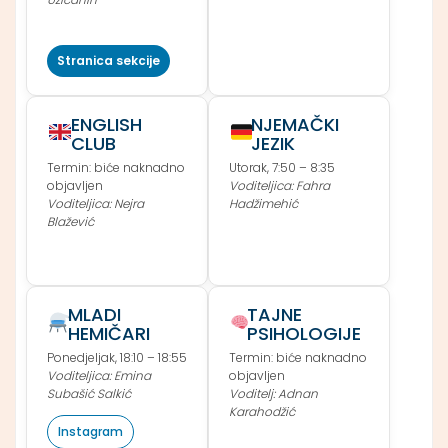
Stranica sekcije
ENGLISH
NJEMAČKI
CLUB
JEZIK
Termin: biće naknadno
Utorak, 7:50 – 8:35
objavljen
Voditeljica: Fahra
Voditeljica: Nejra
Hadžimehić
Blažević
MLADI
TAJNE
HEMIČARI
PSIHOLOGIJE
Ponedjeljak, 18:10 – 18:55
Termin: biće naknadno
Voditeljica: Emina
objavljen
Subašić Salkić
Voditelj: Adnan
Karahodžić
Instagram