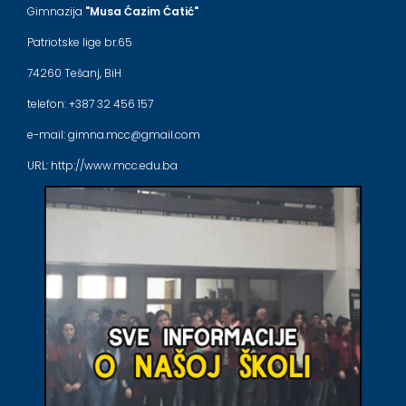
Gimnazija
"Musa Ćazim Ćatić"
Patriotske lige br.65
74260 Tešanj, BiH
telefon: +387 32 456 157
e-mail: gimna.mcc@gmail.com
URL: http://www.mcc.edu.ba