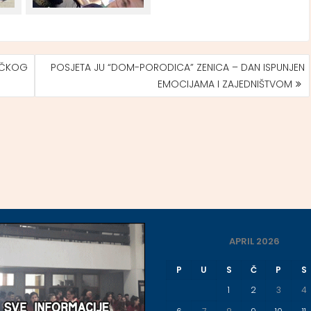
NIČKOG
POSJETA JU “DOM-PORODICA” ZENICA – DAN ISPUNJEN
EMOCIJAMA I ZAJEDNIŠTVOM
APRIL 2026
P
U
S
Č
P
S
1
2
3
4