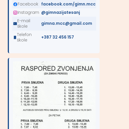
Facebook
facebook.com/gimn.mcc
Instagram
@gimnazijatesanj
E-mail
gimna.mcc@gmail.com
škole
Telefon
+387 32 456 157
škole