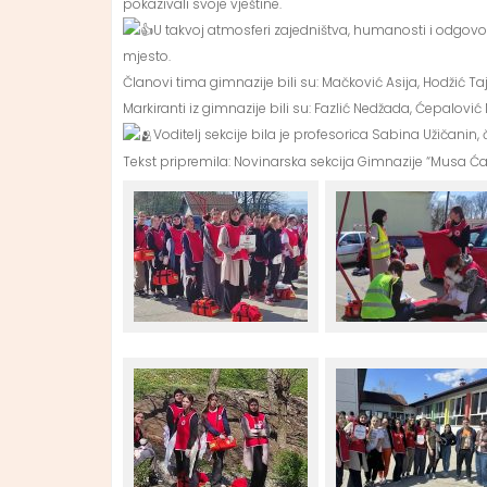
pokazivali svoje vještine.
U takvoj atmosferi zajedništva, humanosti i odgovor
mjesto.
Članovi tima gimnazije bili su: Mačković Asija, Hodžić Ta
Markiranti iz gimnazije bili su: Fazlić Nedžada, Ćepalović N
Voditelj sekcije bila je profesorica Sabina Užičanin,
Tekst pripremila: Novinarska sekcija Gimnazije “Musa Ća