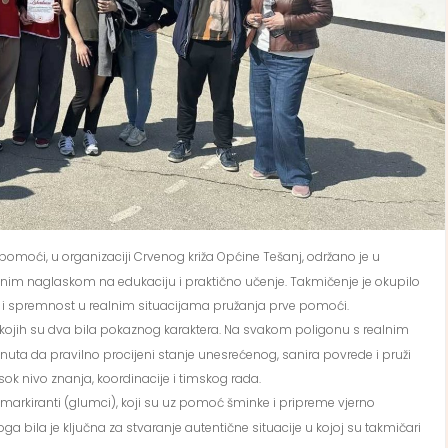
omoći, u organizaciji Crvenog križa Općine Tešanj, održano je u
bnim naglaskom na edukaciju i praktično učenje. Takmičenje je okupilo
nje i spremnost u realnim situacijama pružanja prve pomoći.
kojih su dva bila pokaznog karaktera. Na svakom poligonu s realnim
uta da pravilno procijeni stanje unesrećenog, sanira povrede i pruži
ok nivo znanja, koordinacije i timskog rada.
 markiranti (glumci), koji su uz pomoć šminke i pripreme vjerno
oga bila je ključna za stvaranje autentične situacije u kojoj su takmičari