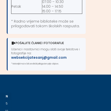
07:00 – 10:30
Petak
14:00 – 14:50
15:00 – 17:15
* Radno vrijeme biblioteke može se
prilagođavati tokom školskih raspusta.
POŠALJITE ČLANKE I FOTOGRAFIJE
Učenici i nastavnici mogu slati svoje tekstove i
fotografije na:
websekcijatesanj@gmail.com
* Materijal može biti urednički prilagođen prije objave.
N
5