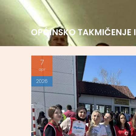
OPĆINSKO TAKMIČENJE I
7
apr
2026