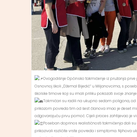
Ovogodišnje Općinsko takmičenje iz pružanja prve p
Osnovnoj školi „Džemal Bijedić“ u Miljanovcima, s pose
školske timove koji su imali priliku pokazati svoje zna
Takmičari su radili na ukupno sedam poligona, od 
prikazom povreda tim od šest članova imao je deset min
odgovarajuću prvu pomoć. Cijeli proces zahtijevao je vis
Poseban doprinos realističnosti takmičenja dali su
prikazivali različite vrste povreda i simptoma. Njihova ul