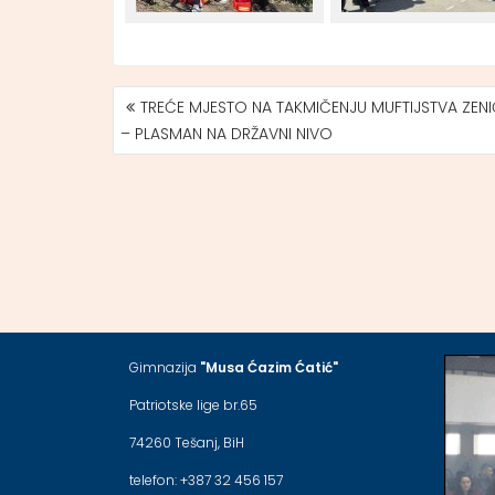
TREĆE MJESTO NA TAKMIČENJU MUFTIJSTVA ZE
NAVIGACIJA
– PLASMAN NA DRŽAVNI NIVO
ČLANAKA
Gimnazija
"Musa Ćazim Ćatić"
Patriotske lige br.65
74260 Tešanj, BiH
telefon: +387 32 456 157