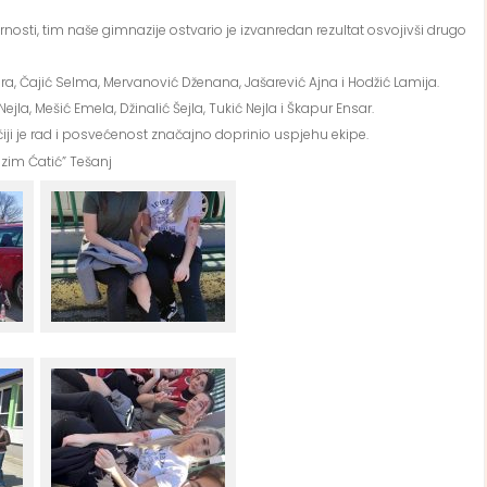
nosti, tim naše gimnazije ostvario je izvanredan rezultat osvojivši drugo
jra, Čajić Selma, Mervanović Dženana, Jašarević Ajna i Hodžić Lamija.
ejla, Mešić Emela, Džinalić Šejla, Tukić Nejla i Škapur Ensar.
 čiji je rad i posvećenost značajno doprinio uspjehu ekipe.
zim Ćatić” Tešanj