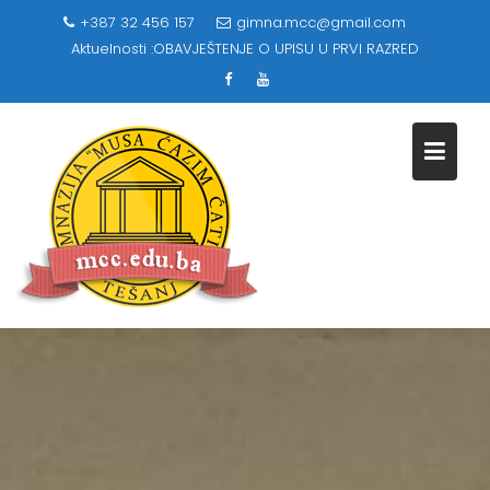
Skip
+387 32 456 157
gimna.mcc@gmail.com
to
Aktuelnosti :
OBAVJEŠTENJE O UPISU U PRVI RAZRED
content