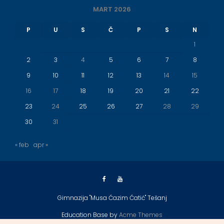
MART 2026
P
U
S
Č
P
S
N
1
2
3
4
5
6
7
8
9
10
11
12
13
14
15
16
17
18
19
20
21
22
23
24
25
26
27
28
29
30
31
« feb
apr »
Gimnazija "Musa Ćazim Ćatić" Tešanj
Education Base by
Acme Themes