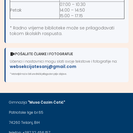
07:00 – 10:30
Petak
14:00 – 14:50
15:00 – 17:15
* Radno vrijeme biblioteke može se prilagođavati
tokom školskih raspusta.
POŠALJITE ČLANKE I FOTOGRAFIJE
Učenici i nastavnici mogu slati svoje tekstove i fotografije na:
websekcijatesanj@gmail.com
* Materijal može biti urednički prilagođen prije objave.
Gimnazija
"Musa Ćazim Ćatić"
Patriotske lige br.65
74260 Tešanj, BiH
telefon: +387 32 456 157