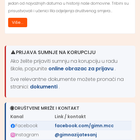
jedan od najvažnijih datuma u historiji naše domovine. Tribini su
prisustvovali i učenici IIIa odjeljenja društvenog smjera…
Više...
PRIJAVA SUMNJE NA KORUPCIJU
Ako želite prijaviti sumnju na korupciju u radu
škole, popunite
online obrazac za prijavu
.
Sve relevantne dokumente možete pronaći na
stranici:
dokumenti
.
DRUŠTVENE MREŽE I KONTAKT
Kanal
Link / kontakt
Facebook
facebook.com/gimn.mcc
Instagram
@gimnazijatesanj