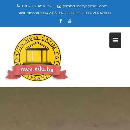
Skip
+387 32 456 157
gimna.mcc@gmail.com
to
Aktuelnosti :
OBAVJEŠTENJE O UPISU U PRVI RAZRED
content