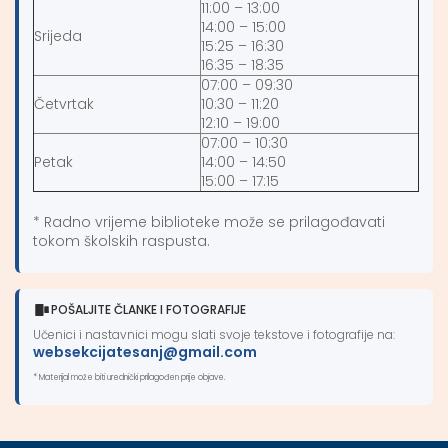
11:00 – 13:00
14:00 – 15:00
Srijeda
15:25 – 16:30
16:35 – 18:35
07:00 – 09:30
Četvrtak
10:30 – 11:20
12:10 – 19:00
07:00 – 10:30
Petak
14:00 – 14:50
15:00 – 17:15
* Radno vrijeme biblioteke može se prilagođavati
tokom školskih raspusta.
POŠALJITE ČLANKE I FOTOGRAFIJE
Učenici i nastavnici mogu slati svoje tekstove i fotografije na:
websekcijatesanj@gmail.com
* Materijal može biti urednički prilagođen prije objave.