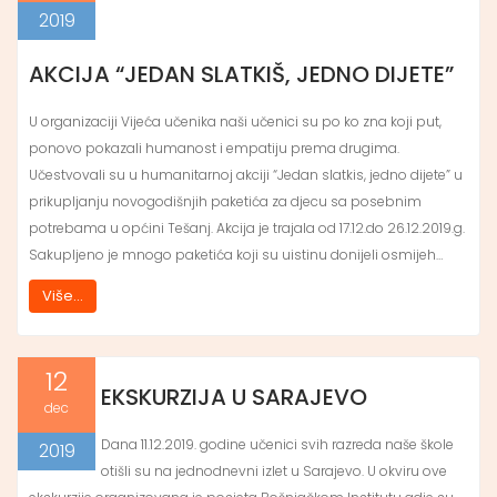
2019
AKCIJA “JEDAN SLATKIŠ, JEDNO DIJETE”
U organizaciji Vijeća učenika naši učenici su po ko zna koji put,
ponovo pokazali humanost i empatiju prema drugima.
Učestvovali su u humanitarnoj akciji “Jedan slatkis, jedno dijete” u
prikupljanju novogodišnjih paketića za djecu sa posebnim
potrebama u općini Tešanj. Akcija je trajala od 17.12.do 26.12.2019.g.
Sakupljeno je mnogo paketića koji su uistinu donijeli osmijeh…
Više...
12
EKSKURZIJA U SARAJEVO
dec
Dana 11.12.2019. godine učenici svih razreda naše škole
2019
otišli su na jednodnevni izlet u Sarajevo. U okviru ove