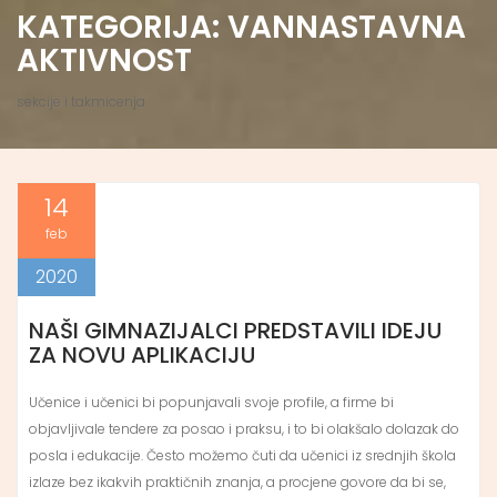
KATEGORIJA:
VANNASTAVNA
AKTIVNOST
sekcije i takmicenja
14
feb
2020
NAŠI GIMNAZIJALCI PREDSTAVILI IDEJU
ZA NOVU APLIKACIJU
Učenice i učenici bi popunjavali svoje profile, a firme bi
objavljivale tendere za posao i praksu, i to bi olakšalo dolazak do
posla i edukacije. Često možemo čuti da učenici iz srednjih škola
izlaze bez ikakvih praktičnih znanja, a procjene govore da bi se,