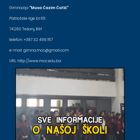
Gimnazija
"Musa Ćazim Ćatić"
Patriotske lige br.65
74260 Tešanj, BiH
telefon: +387 32 456 157
e-mail: gimna.mcc@gmail.com
URL: http://www.mcc.edu.ba