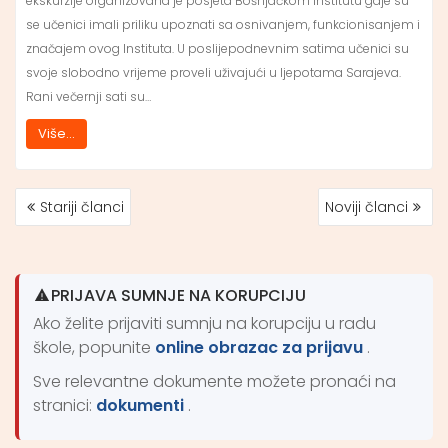
ekskurzije organizovana je posjeta Bošnjačkom Institutu gdje su
se učenici imali priliku upoznati sa osnivanjem, funkcionisanjem i
značajem ovog Instituta. U poslijepodnevnim satima učenici su
svoje slobodno vrijeme proveli uživajući u ljepotama Sarajeva.
Rani večernji sati su…
Više...
Stariji članci
Noviji članci
NAVIGACIJA
ČLANCIMA
PRIJAVA SUMNJE NA KORUPCIJU
Ako želite prijaviti sumnju na korupciju u radu
škole, popunite
online obrazac za prijavu
.
Sve relevantne dokumente možete pronaći na
stranici:
dokumenti
.