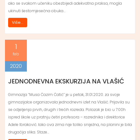
ako se svakom učeniku obezbijedi adekvatna praksa, mogla
ukinuti šestomjesečna obuka…
Više...
1
feb
2020
JEDNODNEVNA EKSKURZIJA NA VLAŠIĆ
Gimnazija “Musa Ćazim Ćatić” je u petak, 31.01.2020. za svoje
gimnazijalce organizovala jednodnevni izlet na Vlašić. Prijavila su
se odjeljenja prvih, drugih i trećih razreda. Polazak je bio u 7:00h
ispred škole uz pratnju četiri profesora – razrednika i direktorice
Adele Ibraković. Iako ova zima nije toliko sniježna, na planini je bila
drugačija slika. Staze…