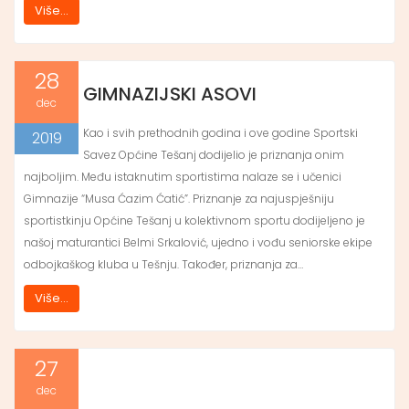
Više...
28
GIMNAZIJSKI ASOVI
dec
Kao i svih prethodnih godina i ove godine Sportski
2019
Savez Općine Tešanj dodijelio je priznanja onim
najboljim. Među istaknutim sportistima nalaze se i učenici
Gimnazije “Musa Ćazim Ćatić”. Priznanje za najuspješniju
sportistkinju Općine Tešanj u kolektivnom sportu dodijeljeno je
našoj maturantici Belmi Srkalović, ujedno i vođu seniorske ekipe
odbojkaškog kluba u Tešnju. Također, priznanja za…
Više...
27
dec