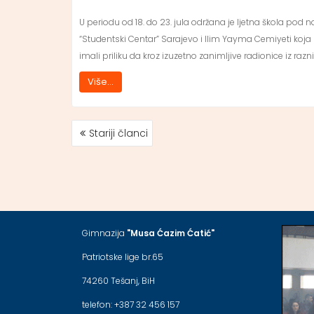
U periodu od 18. do 23. jula održana je ljetna škola pod 
“Studentski Centar” Sarajevo i Ilim Yayma Cemiyeti koja
imali priliku da kroz izuzetno zanimljive radionice iz ra
Više...
Stariji članci
NAVIGACIJA
ČLANCIMA
Gimnazija
"Musa Ćazim Ćatić"
Patriotske lige br.65
74260 Tešanj, BiH
telefon: +387 32 456 157