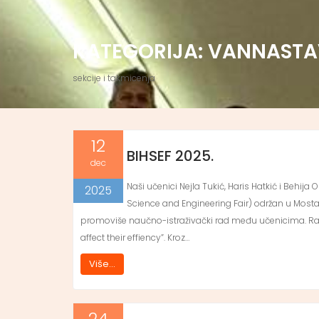
KATEGORIJA:
VANNASTA
sekcije i takmicenja
12
BIHSEF 2025.
dec
Naši učenici Nejla Tukić, Haris Hatkić i Behi
2025
Science and Engineering Fair) održan u Mostaru
promoviše naučno-istraživački rad među učenicima. Rad
affect their effiency”. Kroz…
Više...
24