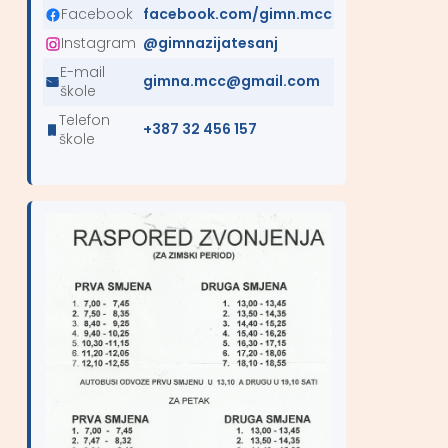
Facebook
facebook.com/gimn.mcc
Instagram
@gimnazijatesanj
E-mail
gimna.mcc@gmail.com
škole
Telefon
+387 32 456 157
škole