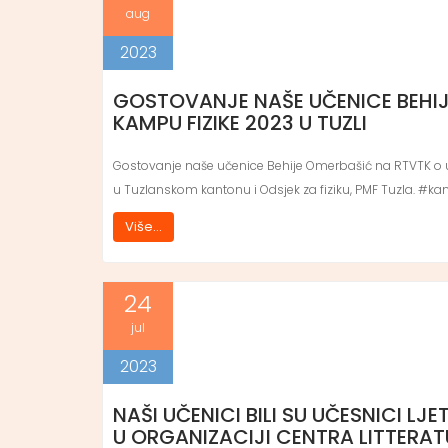
aug
2023
GOSTOVANJE NAŠE UČENICE BEHIJ
KAMPU FIZIKE 2023 U TUZLI
Gostovanje naše učenice Behije Omerbašić na RTVTK o uče
u Tuzlanskom kantonu i Odsjek za fiziku, PMF Tuzla. #k
Više...
24
jul
2023
NAŠI UČENICI BILI SU UČESNICI L
U ORGANIZACIJI CENTRA LITTERAT