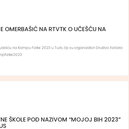
E OMERBAŠIĆ NA RTVTK O UČEŠĆU NA
šću na Kampu Fizike 2023 u Tuzli, čiji su organizatori Društvo fizičara
ampfizike2023
JETNE ŠKOLE POD NAZIVOM “MOJOJ BIH 2023”
US