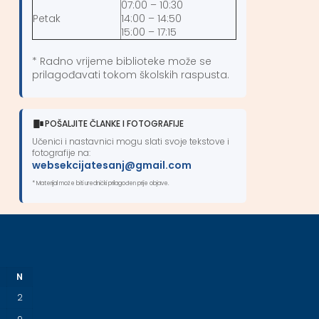
07:00 – 10:30
Petak
14:00 – 14:50
15:00 – 17:15
* Radno vrijeme biblioteke može se
prilagođavati tokom školskih raspusta.
POŠALJITE ČLANKE I FOTOGRAFIJE
Učenici i nastavnici mogu slati svoje tekstove i
fotografije na:
websekcijatesanj@gmail.com
* Materijal može biti urednički prilagođen prije objave.
N
2