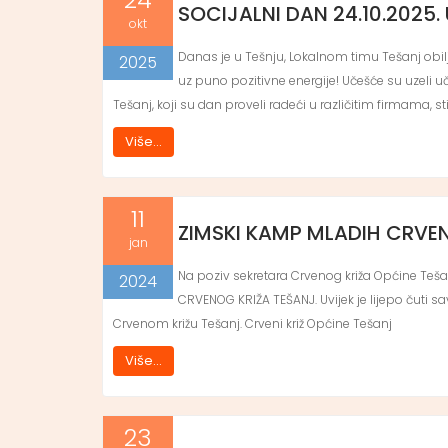
SOCIJALNI DAN 24.10.2025.
okt
Danas je u Tešnju, Lokalnom timu Tešanj obilje
2025
uz puno pozitivne energije! Učešće su uzeli u
Tešanj, koji su dan proveli radeći u različitim firmama, s
Više...
11
ZIMSKI KAMP MLADIH CRVE
jan
Na poziv sekretara Crvenog križa Općine Teš
2024
CRVENOG KRIŽA TEŠANJ. Uvijek je lijepo čuti sa
Crvenom križu Tešanj. Crveni križ Općine Tešanj
Više...
23