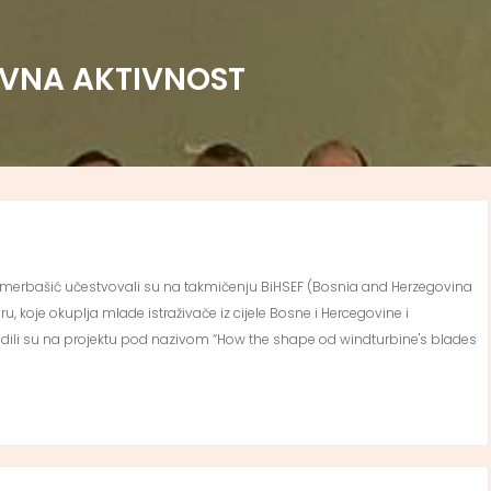
VNA AKTIVNOST
ja Omerbašić učestvovali su na takmičenju BiHSEF (Bosnia and Herzegovina
, koje okuplja mlade istraživače iz cijele Bosne i Hercegovine i
ili su na projektu pod nazivom “How the shape od windturbine's blades