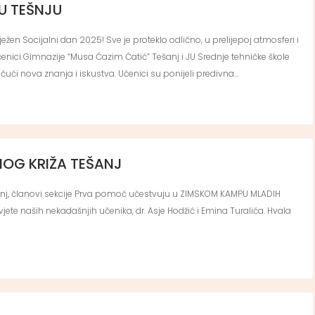
 U TEŠNJU
žen Socijalni dan 2025! Sve je proteklo odlično, u prelijepoj atmosferi i
čenici Gimnazije “Musa Ćazim Ćatić” Tešanj i JU Srednje tehničke škole
tičući nova znanja i iskustva. Učenici su ponijeli predivna…
NOG KRIŽA TEŠANJ
anj, članovi sekcije Prva pomoć učestvuju u ZIMSKOM KAMPU MLADIH
vjete naših nekadašnjih učenika, dr. Asje Hodžić i Emina Turalića. Hvala