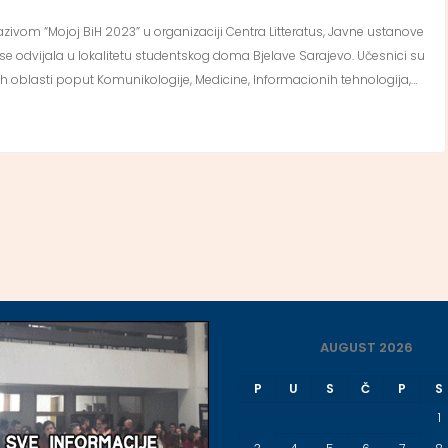
nazivom “Mojoj BiH 2023” u organizaciji Centra Litteratus, Javne ustanove
 se odvijala u lokalitetu studentskog doma Bjelave Sarajevo. Učesnici su
znih oblasti poput Komunikologije, Medicine, Informacionih tehnologija,…
AUGUST 2026
P
U
S
Č
P
S
1