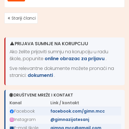
Stariji članci
NAVIGACIJA
ČLANCIMA
PRIJAVA SUMNJE NA KORUPCIJU
Ako želite prijaviti sumnju na korupciju u radu
škole, popunite
online obrazac za prijavu
.
Sve relevantne dokumente možete pronaći na
stranici:
dokumenti
.
DRUŠTVENE MREŽE I KONTAKT
Kanal
Link / kontakt
Facebook
facebook.com/gimn.mcc
Instagram
@gimnazijatesanj
E-mail škole
gimna.mcc@gmail.com