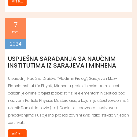
Više...
7
maj
2024
USPJEŠNA SARADANJA SA NAUČNIM
INSTITUTIMA IZ SARAJEVA I MINHENA
U saradnji Naučno Društvo “Vladimir Prelog”, Sarajevo i Max-
Planck-Institut für Physik, Minhen u proteklih nekoliko mjeseci
održan je online projekt iz oblasti fizike elementarnih čestica pod
nazivom Particle Physics Masterclass, u kojem je učestvovao i naš
učenik Danial Halilović (I-a). Danial je redovno prisustvovao
predavanjima i uspješno prošao završni kviz i tako stekao vrijedan
certifikat…
Više...