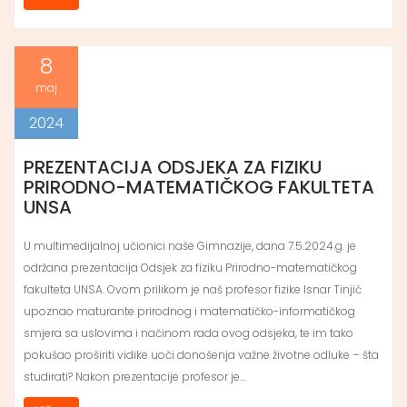
8
maj
2024
PREZENTACIJA ODSJEKA ZA FIZIKU
PRIRODNO-MATEMATIČKOG FAKULTETA
UNSA
U multimedijalnoj učionici naše Gimnazije, dana 7.5.2024.g. je
održana prezentacija Odsjek za fiziku Prirodno-matematičkog
fakulteta UNSA. Ovom prilikom je naš profesor fizike Isnar Tinjić
upoznao maturante prirodnog i matematičko-informatičkog
smjera sa uslovima i načinom rada ovog odsjeka, te im tako
pokušao proširiti vidike uoči donošenja važne životne odluke – šta
studirati? Nakon prezentacije profesor je…