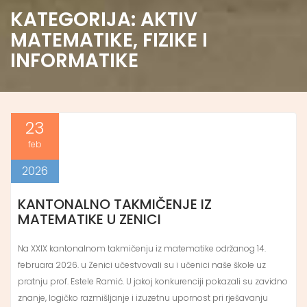
KATEGORIJA:
AKTIV
MATEMATIKE, FIZIKE I
INFORMATIKE
23
feb
2026
KANTONALNO TAKMIČENJE IZ
MATEMATIKE U ZENICI
Na XXIX kantonalnom takmičenju iz matematike održanog 14.
februara 2026. u Zenici učestvovali su i učenici naše škole uz
pratnju prof. Estele Ramić. U jakoj konkurenciji pokazali su zavidno
znanje, logičko razmišljanje i izuzetnu upornost pri rješavanju