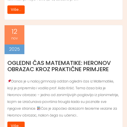
Više...
12
nov
2025
OGLEDNI ČAS MATEMATIKE: HERONOV
OBRAZAC KROZ PRAKTIČNE PRIMJERE
Danas je u našoj gimnaziji održan ogledni čas iz Matematike,
koji je pripremila i vodila prof. Aida Kršić. Tema časa bila je
Heronov obrazac – jedno od zanimljivijih poglavlja iz planimetrije,
kojim se izračunava površina trougla kada su poznate sve
njegove stranice.
Čas je započeo dokazom teoreme vezane za
Heronov obrazac, nakon čega su učenici…
Više...