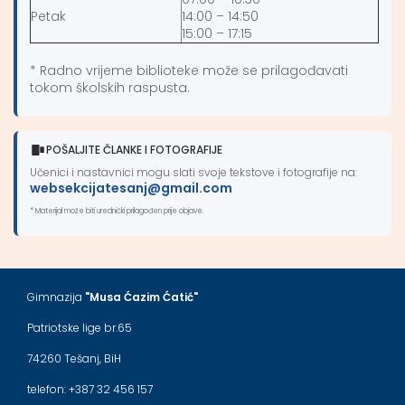
Petak
14:00 – 14:50
15:00 – 17:15
* Radno vrijeme biblioteke može se prilagođavati
tokom školskih raspusta.
POŠALJITE ČLANKE I FOTOGRAFIJE
Učenici i nastavnici mogu slati svoje tekstove i fotografije na:
websekcijatesanj@gmail.com
* Materijal može biti urednički prilagođen prije objave.
Gimnazija
"Musa Ćazim Ćatić"
Patriotske lige br.65
74260 Tešanj, BiH
telefon: +387 32 456 157