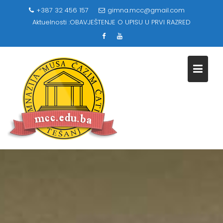
Skip
+387 32 456 157
gimna.mcc@gmail.com
to
Aktuelnosti :
OBAVJEŠTENJE O UPISU U PRVI RAZRED
content