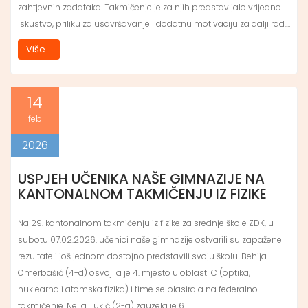
zahtjevnih zadataka. Takmičenje je za njih predstavljalo vrijedno
iskustvo, priliku za usavršavanje i dodatnu motivaciju za dalji rad.…
Više...
14
feb
2026
USPJEH UČENIKA NAŠE GIMNAZIJE NA
KANTONALNOM TAKMIČENJU IZ FIZIKE
Na 29. kantonalnom takmičenju iz fizike za srednje škole ZDK, u
subotu 07.02.2026. učenici naše gimnazije ostvarili su zapažene
rezultate i još jednom dostojno predstavili svoju školu. Behija
Omerbašić (4-d) osvojila je 4. mjesto u oblasti C (optika,
nuklearna i atomska fizika) i time se plasirala na federalno
takmičenje. Nejla Tukić (2-a) zauzela je 6.…