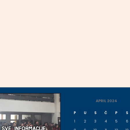
APRIL 2024
P
U
S
Č
P
S
1
2
3
4
5
6