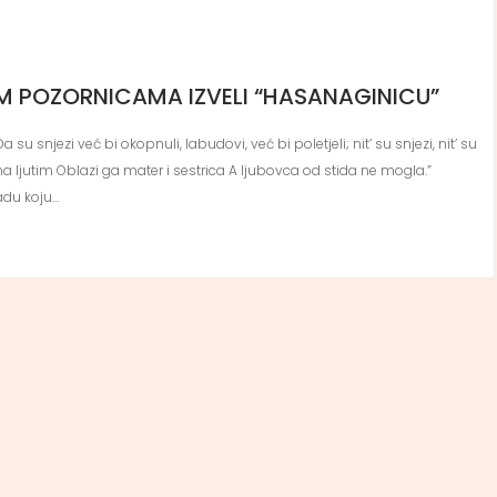
IM POZORNICAMA IZVELI “HASANAGINICU”
Da su snjezi već bi okopnuli, labudovi, već bi poletjeli; nit’ su snjezi, nit’ su
ljutim Oblazi ga mater i sestrica A ljubovca od stida ne mogla.”
adu koju…