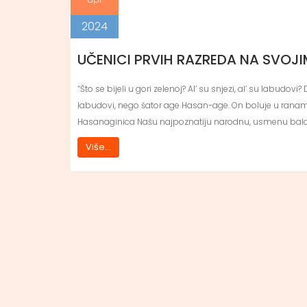
2024
UČENICI PRVIH RAZREDA NA SVOJ
“Što se bijeli u gori zelenoj? Al’ su snjezi, al’ su labudovi? 
labudovi, nego šator age Hasan-age. On boluje u ranama 
Hasanaginica Našu najpoznatiju narodnu, usmenu bal
Više...