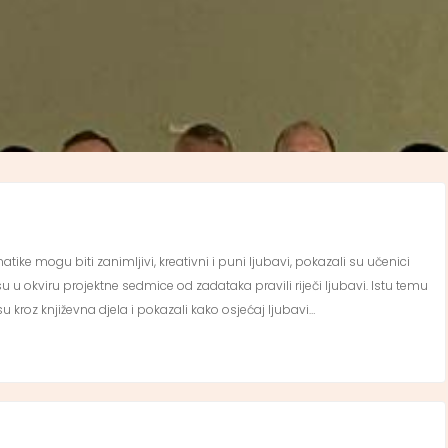
ke mogu biti zanimljivi, kreativni i puni ljubavi, pokazali su učenici
 u okviru projektne sedmice od zadataka pravili riječi ljubavi. Istu temu
u kroz književna djela i pokazali kako osjećaj ljubavi…