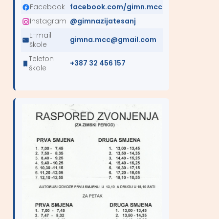
Facebook
facebook.com/gimn.mcc
Instagram
@gimnazijatesanj
E-mail
gimna.mcc@gmail.com
škole
Telefon
+387 32 456 157
škole