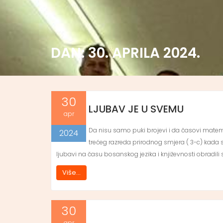
DAN:
30. APRILA 2024.
30
LJUBAV JE U SVEMU
apr
Da nisu samo puki brojevi i da časovi matemati
2024
trećeg razreda prirodnog smjera ( 3-c) kada su
ljubavi na času bosanskog jezika i književnosti obradili s
Više...
30
apr