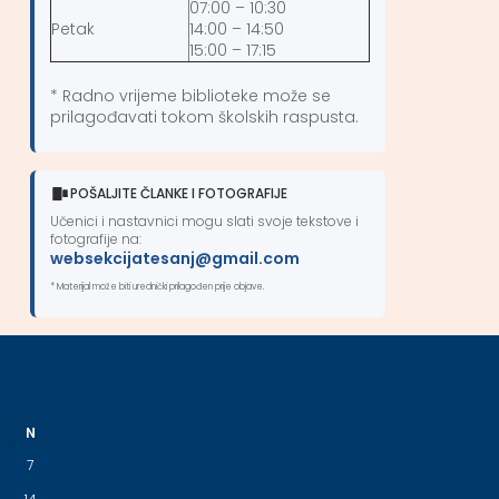
07:00 – 10:30
Petak
14:00 – 14:50
15:00 – 17:15
* Radno vrijeme biblioteke može se
prilagođavati tokom školskih raspusta.
POŠALJITE ČLANKE I FOTOGRAFIJE
Učenici i nastavnici mogu slati svoje tekstove i
fotografije na:
websekcijatesanj@gmail.com
* Materijal može biti urednički prilagođen prije objave.
N
7