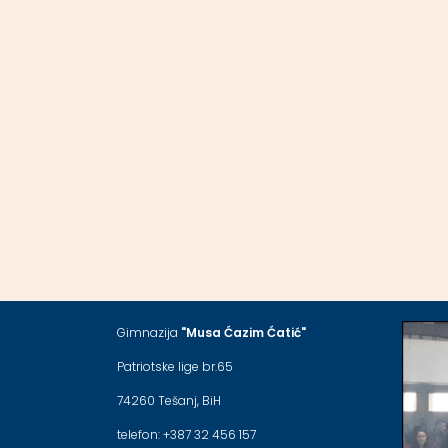
Gimnazija
"Musa Ćazim Ćatić"
Patriotske lige br.65
74260 Tešanj, BiH
telefon: +387 32 456 157