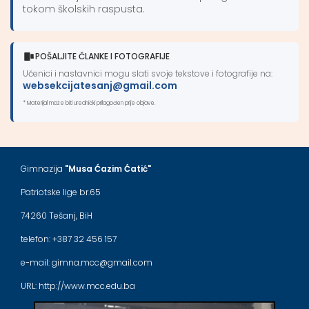
tokom školskih raspusta.
POŠALJITE ČLANKE I FOTOGRAFIJE
Učenici i nastavnici mogu slati svoje tekstove i fotografije na:
websekcijatesanj@gmail.com
* Materijal može biti urednički prilagođen prije objave.
Gimnazija
"Musa Ćazim Ćatić"
Patriotske lige br.65
74260 Tešanj, BiH
telefon: +387 32 456 157
e-mail: gimna.mcc@gmail.com
URL: http://www.mcc.edu.ba