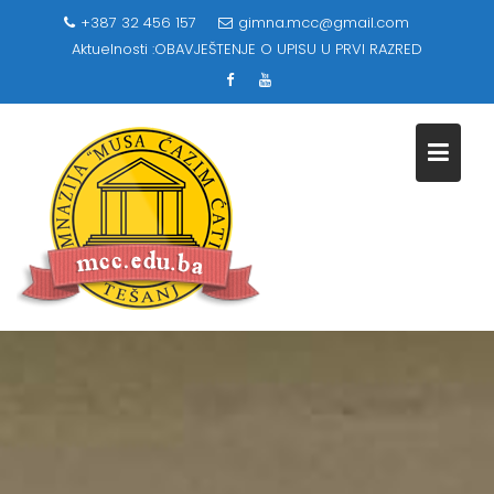
Skip
+387 32 456 157
gimna.mcc@gmail.com
to
Aktuelnosti :
OBAVJEŠTENJE O UPISU U PRVI RAZRED
content