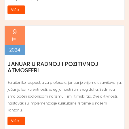
Više...
9
jan
2024
JANUAR U RADNOJ I POZITIVNOJ
ATMOSFERI
Za učenike raspust, a za profesore, januar je vrijeme usavršavanja,
jačanja konkurentnosti, kolegijalnosti i timskog duha. Sedmicu
smo počeli radionicom na temu: Tim i timski rad. Ove aktivnosti,
nastavak su implementacije kurikularne reforme u našem
kantonu.
Više...