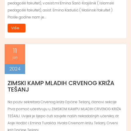
pedagoški fakultet), v.asist.mr.Emina Šarić-Krajišnik ( Islamski
pedagoški fakultet), asist. Emina Kadušić ( Mašinski fakultet ).
Prošle godine nam je…
Više...
11
jan
2024
ZIMSKI KAMP MLADIH CRVENOG KRIŽA
TEŠANJ
Na poziv sekretara Crvenog križa Općine Tešanj, članovi sekcije
Prva pomoć učestvuju u ZIMSKOM KAMPU MLADIH CRVENOG KRIŽA
TEŠANJ. Uvijek je lijepo čuti savjete naših nekadašnjih učenika, dr.
Asje Hodžić i Emina Turalića. Hvala Crvenom križu Tešanj. Crveni
križ Općine Tešanj