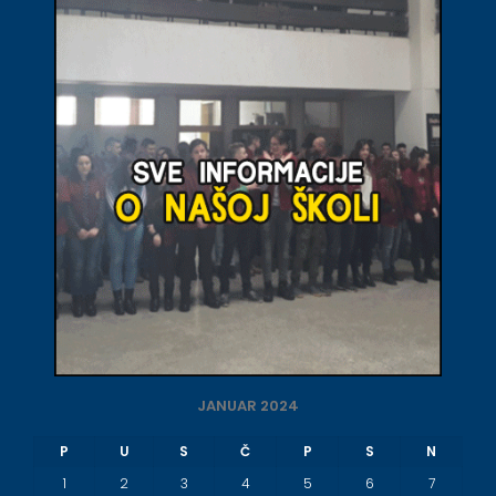
JANUAR 2024
P
U
S
Č
P
S
N
1
2
3
4
5
6
7