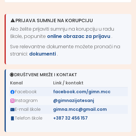
PRIJAVA SUMNJE NA KORUPCIJU
Ako želite prijaviti sumnju na korupciju u radu
škole, popunite
online obrazac za prijavu
.
Sve relevantne dokumente možete pronaći na
stranici:
dokumenti
.
DRUŠTVENE MREŽE I KONTAKT
Kanal
Link / kontakt
Facebook
facebook.com/gimn.mcc
Instagram
@gimnazijatesanj
E-mail škole
gimna.mcc@gmail.com
Telefon škole
+387 32 456 157