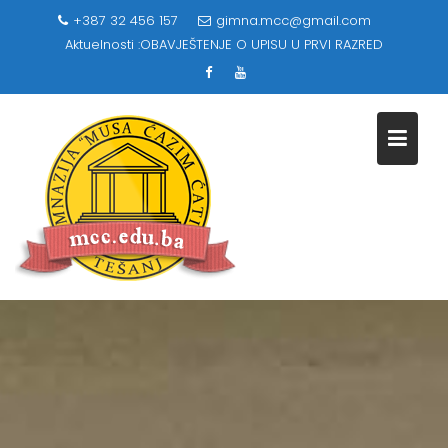
Skip
+387 32 456 157
gimna.mcc@gmail.com
to
Aktuelnosti :
OBAVJEŠTENJE O UPISU U PRVI RAZRED
content