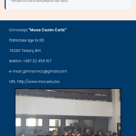
* Materijal može biti urednički prilagođen prije objave.
Gimnazija
"Musa Ćazim Ćatić"
Patriotske lige br.65
74260 Tešanj, BiH
telefon: +387 32 456 157
e-mail: gimna.mcc@gmail.com
URL: http://www.mcc.edu.ba