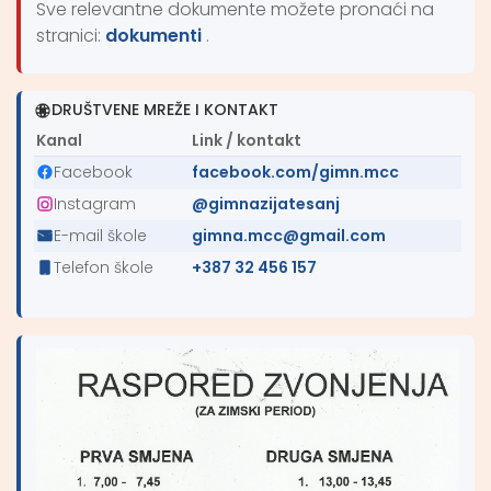
Sve relevantne dokumente možete pronaći na
stranici:
dokumenti
.
DRUŠTVENE MREŽE I KONTAKT
Kanal
Link / kontakt
Facebook
facebook.com/gimn.mcc
Instagram
@gimnazijatesanj
E-mail škole
gimna.mcc@gmail.com
Telefon škole
+387 32 456 157