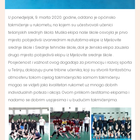
U ponedjeljak, 9. marta 2020. godine, održano je općinsko
takmičenje u rukometu, na kojem su učestvovali učenici
tešanjskih srednjih škola. Muška ekipa naše škole osvojila je prvo
mjesto pobjedivši izvanrednim rezlutatima ekipe iz Mješovite
srednje škole i Srednje tehničke škole, dok je ženska ekipa zauzela
drugo mjesto pobjedivši ekipu iz Mješovite srednje škole .
Posjećenost i važnost ovog događaja za promociju i razvoj sporta
u Tešnju, dokazuju pune tribine učenika, koji su stvorili fantastičnu
atmosferu tokom cijelog takmičenja.Na samom takmičenju
mogao se vidjeti jako kvalitetan rukomet uz mnogo dobrih
individualnih poteza i akcija. Ovom prilikom čestitamo ekipama i
nadamo se dobrim uspjesima i u budućim takmičenjima.