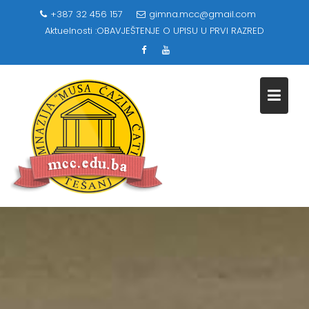
Skip
+387 32 456 157
gimna.mcc@gmail.com
to
Aktuelnosti :
OBAVJEŠTENJE O UPISU U PRVI RAZRED
content