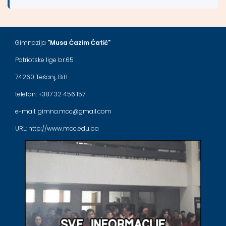
Gimnazija
"Musa Ćazim Ćatić"
Patriotske lige br.65
74260 Tešanj, BiH
telefon: +387 32 456 157
e-mail: gimna.mcc@gmail.com
URL: http://www.mcc.edu.ba