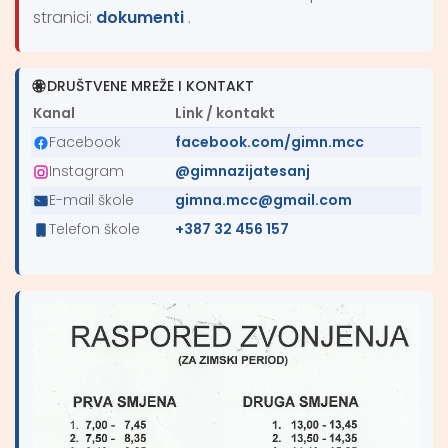
stranici:
dokumenti
.
DRUŠTVENE MREŽE I KONTAKT
Kanal
Link / kontakt
Facebook
facebook.com/gimn.mcc
Instagram
@gimnazijatesanj
E-mail škole
gimna.mcc@gmail.com
Telefon škole
+387 32 456 157