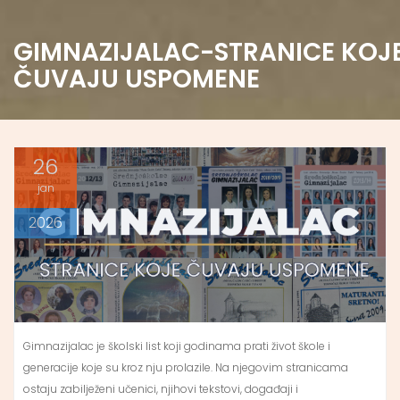
GIMNAZIJALAC-STRANICE KOJ
ČUVAJU USPOMENE
26
jan
2026
Gimnazijalac je školski list koji godinama prati život škole i
generacije koje su kroz nju prolazile. Na njegovim stranicama
ostaju zabilježeni učenici, njihovi tekstovi, događaji i