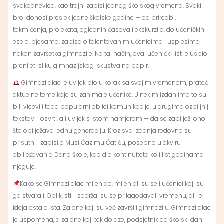
svakodnevica, kao trajni zapisi jednog školskog vremena. Svaki
broj donosi presjek jedne školske godine — od priredbi,
takmičenja, projekata, oglednih časova i ekskurzija, do učeničkih
eseja, pjesama, zapisa o talentovanim učenicima i uspjesima
nakon završetka gimnazije. Na taj način, ovaj učenički list je uspio
prenijeti sliku gimnazijskog iskustva na papir.
Gimnazijalac je uvijek bio u korak sa svojim vremenom, prateći
aktuelne teme koje su zanimale učenike. U nekim izdanjima to su
bili vicevi i tada popularni oblici komunikacije, u drugima ozbiljniji
tekstovi i osvrti, ali uvijek s istom namjerom — da se zabilježi ono
što obilježava jednu generaciju. Kroz sva izdanja redovno su
prisutni i zapisi o Musi Ćazimu Ćatiću, posebno u okviru
obilježavanja Dana škole, kao dio kontinuiteta koji list godinama
njeguje.
Kako se Gimnazijalac mijenjao, mijenjali su se i učenici koji su
ga stvarali. Oblik, stil i sadržaj su se prilagođavali vremenu, ali je
ideja ostala ista. Za one koji su već završili gimnaziju, Gimnazijalac
je uspomena, a za one koji tek dolaze, podsjetnik da školski dani