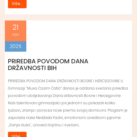
Više...
21
nov
2025
PRIREDBA POVODOM DANA
DRŽAVNOSTI BIH
PRIREDBA POVODOM DANA DRŽAVNOSTI BOSNE I HERCEGOVINE U
Gimnaziji “Musa Ćazim Ćatić” danas je održana svečana priredba
povodom obilježavanja Dana državnosti Bosne i Hercegovine.
Naši talentovani gimnazijalci još jednom su pokazali koliko
ljubavi, znanja i ponosa nose prema svojoj domovini. Program je
započela naša Nedžada Fazlić, emotivnom izvedbom pjesme
„Sanja duša“, unoseći toplinu i svečani…
Više...