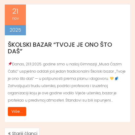
21
nov
2025
ŠKOLSKI BAZAR “TVOJE JE ONO ŠTO
DAŠ”
Danas, 21.11.2025. godine smo u našoj Gimnaziji „Musa Ćazim
Ćatić“ uspješno održali još jedan tradicionalni Školski bazar „Tvoje
je ono što daš“ — u potpunosti prema planu i dogovoru.
Zahvaljujući trudu učenika, podršci profesora i izuzetnoj
organizaciji koju je ove godine vodilo Vijeće učenika, bazar je
protekao u predivnoj atmosferi. Štandovi su bili ispunjeni…
Više...
Stariji članci