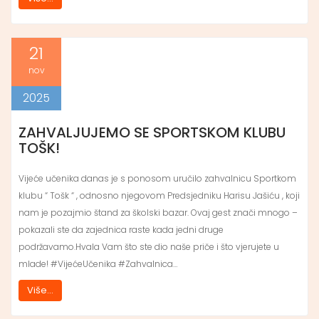
21
nov
2025
ZAHVALJUJEMO SE SPORTSKOM KLUBU
TOŠK!
Vijeće učenika danas je s ponosom uručilo zahvalnicu Sportkom
klubu “ Tošk “ , odnosno njegovom Predsjedniku Harisu Jašiću , koji
nam je pozajmio štand za školski bazar. Ovaj gest znači mnogo –
pokazali ste da zajednica raste kada jedni druge
podržavamo.Hvala Vam što ste dio naše priče i što vjerujete u
mlade! #VijećeUčenika #Zahvalnica…
Više...