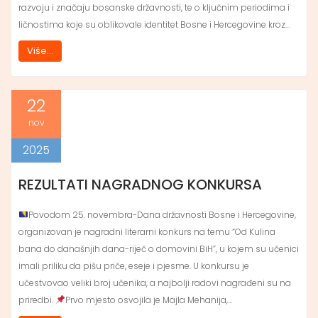
razvoju i značaju bosanske državnosti, te o ključnim periodima i
ličnostima koje su oblikovale identitet Bosne i Hercegovine kroz…
Više...
22
nov
2025
REZULTATI NAGRADNOG KONKURSA
Povodom 25. novembra-Dana državnosti Bosne i Hercegovine,
organizovan je nagradni literarni konkurs na temu “Od Kulina
bana do današnjih dana-riječ o domovini BiH”, u kojem su učenici
imali priliku da pišu priče, eseje i pjesme. U konkursu je
učestvovao veliki broj učenika, a najbolji radovi nagrađeni su na
priredbi.
Prvo mjesto osvojila je Majla Mehanija,…