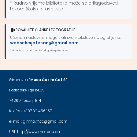
* Radno vrijeme biblioteke može se prilagođavati
tokom školskih raspusta.
POŠALJITE ČLANKE I FOTOGRAFIJE
Učenici i nastavnici mogu slati svoje tekstove i fotografije na:
websekcijatesanj@gmail.com
* Materijal može biti urednički prilagođen prije objave.
Gimnazija
"Musa Ćazim Ćatić"
Patriotske lige br.65
74260 Tešanj, BiH
telefon: +387 32 456 157
e-mail: gimna.mcc@gmail.com
URL: http://www.mcc.edu.ba