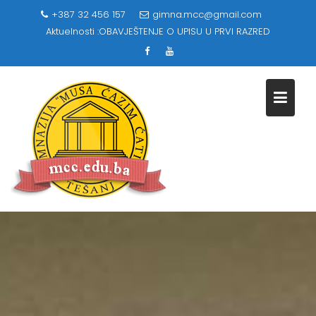
Skip
+387 32 456 157
gimna.mcc@gmail.com
to
Aktuelnosti :
OBAVJEŠTENJE O UPISU U PRVI RAZRED
content