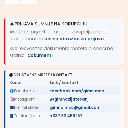
NAVIGACIJA
ČLANCIMA
PRIJAVA SUMNJE NA KORUPCIJU
Ako želite prijaviti sumnju na korupciju u radu
škole, popunite
online obrazac za prijavu
.
Sve relevantne dokumente možete pronaći na
stranici:
dokumenti
.
DRUŠTVENE MREŽE I KONTAKT
Kanal
Link / kontakt
Facebook
facebook.com/gimn.mcc
Instagram
@gimnazijatesanj
E-mail škole
gimna.mcc@gmail.com
Telefon škole
+387 32 456 157