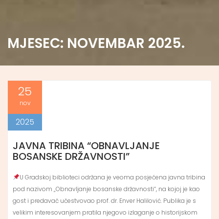
MJESEC:
NOVEMBAR 2025.
25
nov
2025
JAVNA TRIBINA “OBNAVLJANJE
BOSANSKE DRŽAVNOSTI”
U Gradskoj biblioteci održana je veoma posjećena javna tribina
pod nazivom „Obnavljanje bosanske državnosti“, na kojoj je kao
gost i predavač učestvovao prof. dr. Enver Halilović. Publika je s
velikim interesovanjem pratila njegovo izlaganje o historijskom