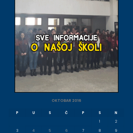
OKTOBAR 2016
P
U
S
Č
P
S
N
1
2
3
4
5
6
7
8
9