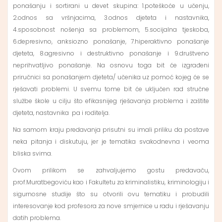
ponašanju i sortirani u devet skupina: 1.poteškoće u učenju,
2.odnos sa vršnjacima, 3.odnos djeteta i nastavnika,
4.sposobnost nošenja sa problemom, 5.socijalna tjeskoba,
6.depresivno, anksiozno ponašanje, 7.hiperaktivno ponašanje
djeteta, 8.agresivno i destruktivno ponašanje i 9.društveno
neprihvatljivo ponašanje. Na osnovu toga bit će izgrađeni
priručnici sa ponašanjem djeteta/ učenika uz pomoć kojeg će se
rješavati problemi. U svemu tome bit će uključen rad stručne
službe škole u cilju što efikasnijeg rješavanja problema i zaštite
djeteta, nastavnika pa i roditelja.
Na samom kraju predavanja prisutni su imali priliku da postave
neka pitanja i diskutuju, jer je tematika svakodnevna i veoma
bliska svima.
Ovom prilikom se zahvaljujemo gostu predavaču,
prof.Muratbegoviću kao i Fakultetu za kriminalistiku, kriminologiju i
sigurnosne studije što su otvorili ovu tematiku i probudili
interesovanje kod profesora za nove smjernice u radu i rješavanju
datih problema.