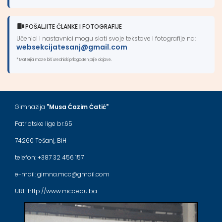
POŠALJITE ČLANKE I FOTOGRAFIJE
Učenici i nastavnici mogu slati svoje tekstove i fotografije na:
websekcijatesanj@gmail.com
* Materijal može biti urednički prilagođen prije objave.
Gimnazija
"Musa Ćazim Ćatić"
Patriotske lige br.65
74260 Tešanj, BiH
telefon: +387 32 456 157
e-mail: gimna.mcc@gmail.com
URL: http://www.mcc.edu.ba