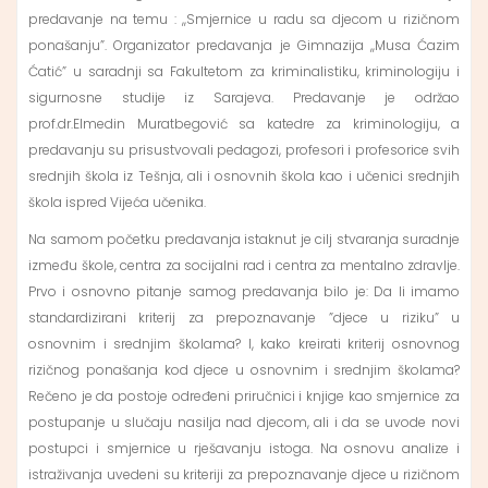
predavanje na temu : ,,Smjernice u radu sa djecom u rizičnom
ponašanju”. Organizator predavanja je Gimnazija ,,Musa Ćazim
Ćatić” u saradnji sa Fakultetom za kriminalistiku, kriminologiju i
sigurnosne studije iz Sarajeva. Predavanje je održao
prof.dr.Elmedin Muratbegović sa katedre za kriminologiju, a
predavanju su prisustvovali pedagozi, profesori i profesorice svih
srednjih škola iz Tešnja, ali i osnovnih škola kao i učenici srednjih
škola ispred Vijeća učenika.
Na samom početku predavanja istaknut je cilj stvaranja suradnje
između škole, centra za socijalni rad i centra za mentalno zdravlje.
Prvo i osnovno pitanje samog predavanja bilo je: Da li imamo
standardizirani kriterij za prepoznavanje ”djece u riziku” u
osnovnim i srednjim školama? I, kako kreirati kriterij osnovnog
rizičnog ponašanja kod djece u osnovnim i srednjim školama?
Rečeno je da postoje određeni priručnici i knjige kao smjernice za
postupanje u slučaju nasilja nad djecom, ali i da se uvode novi
postupci i smjernice u rješavanju istoga. Na osnovu analize i
istraživanja uvedeni su kriteriji za prepoznavanje djece u rizičnom