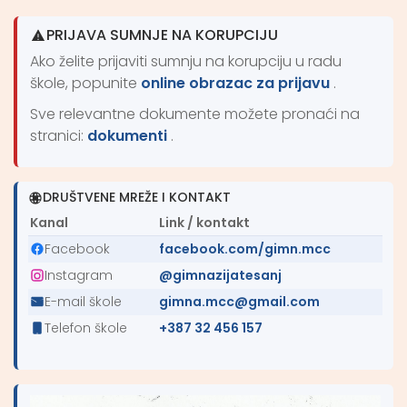
PRIJAVA SUMNJE NA KORUPCIJU
Ako želite prijaviti sumnju na korupciju u radu
škole, popunite
online obrazac za prijavu
.
Sve relevantne dokumente možete pronaći na
stranici:
dokumenti
.
DRUŠTVENE MREŽE I KONTAKT
Kanal
Link / kontakt
Facebook
facebook.com/gimn.mcc
Instagram
@gimnazijatesanj
E-mail škole
gimna.mcc@gmail.com
Telefon škole
+387 32 456 157