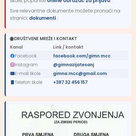
škole, popunite
online obrazac za prijavu
.
Sve relevantne dokumente možete pronaći na
stranici:
dokumenti
.
DRUŠTVENE MREŽE I KONTAKT
Kanal
Link / kontakt
Facebook
facebook.com/gimn.mcc
Instagram
@gimnazijatesanj
E-mail škole
gimna.mcc@gmail.com
Telefon škole
+387 32 456 157