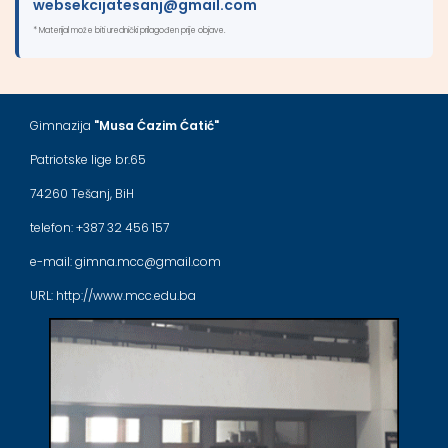
websekcijatesanj@gmail.com
* Materijal može biti urednički prilagođen prije objave.
Gimnazija
"Musa Ćazim Ćatić"
Patriotske lige br.65
74260 Tešanj, BiH
telefon: +387 32 456 157
e-mail: gimna.mcc@gmail.com
URL: http://www.mcc.edu.ba