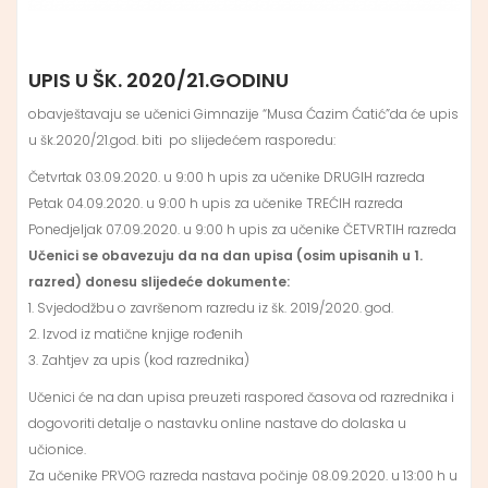
UPIS U ŠK. 2020/21.GODINU
obavještavaju se učenici Gimnazije “Musa Ćazim Ćatić”da će upis
u šk.2020/21.god. biti po slijedećem rasporedu:
Četvrtak 03.09.2020. u 9:00 h upis za učenike DRUGIH razreda
Petak 04.09.2020. u 9:00 h upis za učenike TREĆIH razreda
Ponedjeljak 07.09.2020. u 9:00 h upis za učenike ČETVRTIH razreda
Učenici se obavezuju da na dan upisa (osim upisanih u 1.
razred) donesu slijedeće dokumente:
1. Svjedodžbu o završenom razredu iz šk. 2019/2020. god.
2. Izvod iz matične knjige rođenih
3. Zahtjev za upis (kod razrednika)
Učenici će na dan upisa preuzeti raspored časova od razrednika i
dogovoriti detalje o nastavku online nastave do dolaska u
učionice.
Za učenike PRVOG razreda nastava počinje 08.09.2020. u 13:00 h u