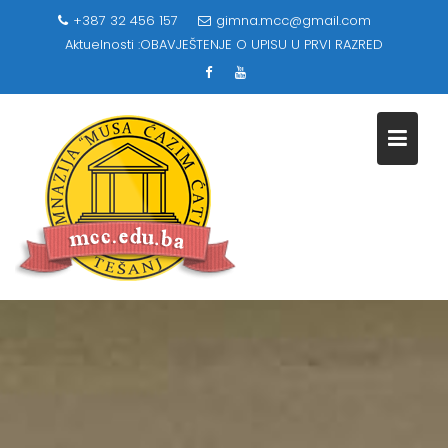
Skip
+387 32 456 157
gimna.mcc@gmail.com
to
Aktuelnosti :
OBAVJEŠTENJE O UPISU U PRVI RAZRED
content