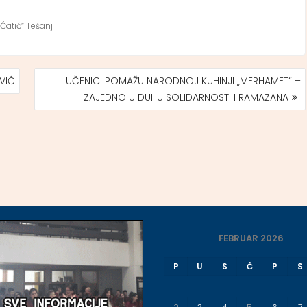
Ćatić“ Tešanj
VIĆ
UČENICI POMAŽU NARODNOJ KUHINJI „MERHAMET“ –
ZAJEDNO U DUHU SOLIDARNOSTI I RAMAZANA
FEBRUAR 2026
P
U
S
Č
P
S