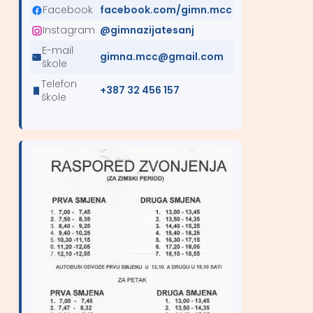
Facebook
facebook.com/gimn.mcc
Instagram
@gimnazijatesanj
E-mail
gimna.mcc@gmail.com
škole
Telefon
+387 32 456 157
škole