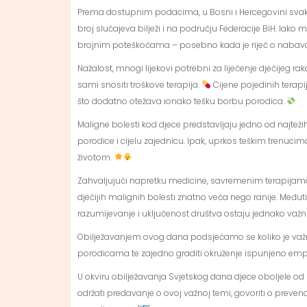
Prema dostupnim podacima, u Bosni i Hercegovini svake 
broj slučajeva bilježi i na području Federacije BiH. Iako 
brojnim poteškoćama – posebno kada je riječ o nabavci 
Nažalost, mnogi lijekovi potrebni za liječenje dječijeg ra
sami snositi troškove terapija.
Cijene pojedinih terapij
što dodatno otežava ionako tešku borbu porodica.
Maligne bolesti kod djece predstavljaju jedno od najtežih
porodice i cijelu zajednicu. Ipak, uprkos teškim trenuc
životom.
Zahvaljujući napretku medicine, savremenim terapijam
dječijih malignih bolesti znatno veća nego ranije. Među
razumijevanje i uključenost društva ostaju jednako važn
Obilježavanjem ovog dana podsjećamo se koliko je važno
porodicama te zajedno graditi okruženje ispunjeno e
U okviru obilježavanja Svjetskog dana djece oboljele od ra
održati predavanje o ovoj važnoj temi, govoriti o prevenci