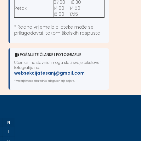
07:00 – 10:30
Petak
14:00 – 14:50
15:00 – 17:15
* Radno vrijeme biblioteke može se
prilagođavati tokom školskih raspusta.
POŠALJITE ČLANKE I FOTOGRAFIJE
Učenici i nastavnici mogu slati svoje tekstove i
fotografije na:
websekcijatesanj@gmail.com
* Materijal može biti urednički prilagođen prije objave.
N
1