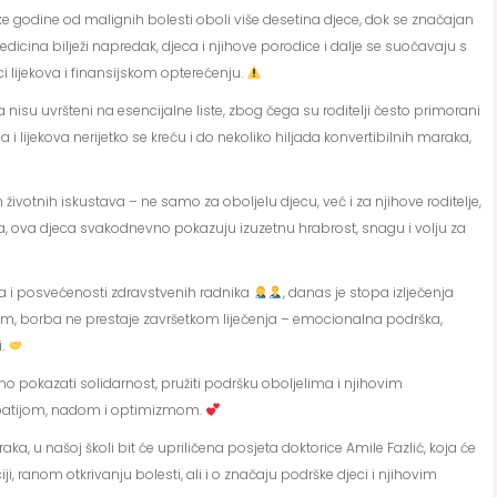
godine od malignih bolesti oboli više desetina djece, dok se značajan
medicina bilježi napredak, djeca i njihove porodice i dalje se suočavaju s
lijekova i finansijskom opterećenju.
ka nisu uvršteni na esencijalne liste, zbog čega su roditelji često primorani
a i lijekova nerijetko se kreću i do nekoliko hiljada konvertibilnih maraka,
 životnih iskustava – ne samo za oboljelu djecu, već i za njihove roditelje,
ima, ova djeca svakodnevno pokazuju izuzetnu hrabrost, snagu i volju za
a i posvećenosti zdravstvenih radnika
, danas je stopa izlječenja
tim, borba ne prestaje završetkom liječenja – emocionalna podrška,
i.
 pokazati solidarnost, pružiti podršku oboljelima i njihovim
mpatijom, nadom i optimizmom.
ka, u našoj školi bit će upriličena posjeta doktorice Amile Fazlić, koja će
ji, ranom otkrivanju bolesti, ali i o značaju podrške djeci i njihovim