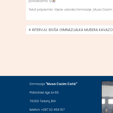
porodicama.
Tekst pripremilo: Vijeće učenika Gimnazije „Musa Ćazim 
INTERVJU: BIVŠA GIMNAZIJALKA MUBERA KAVAZO
NAVIGACIJA
ČLANAKA
Gimnazija
"Musa Ćazim Ćatić"
Patriotske lige br.65
74260 Tešanj, BiH
telefon: +387 32 456 157